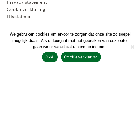
Privacy statement
Cookieverklaring
Disclaimer
Erkend leerbedrijf
We gebruiken cookies om ervoor te zorgen dat onze site zo soepel
mogelijk draait. Als u doorgaat met het gebruiken van deze site,
gaan we er vanuit dat u hiermee instemt.
Oké!
Cookieverklaring
Nieuwsbrief
Op de hoogte blijven van onze werkzaamheden?
Schrijf u dan in voor onze nieuwsbrief!
INSCHRIJVEN!
Nieuwsbrief lezen