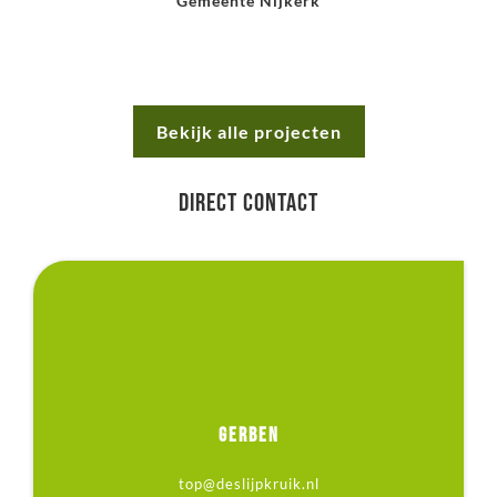
Gemeente Nijkerk
Bekijk alle projecten
Direct contact
Gerben van den Top
Gerben denkt graag met u mee over toekomstbestendig
GERBEN
beleid en beheer!
top@deslijpkruik.nl