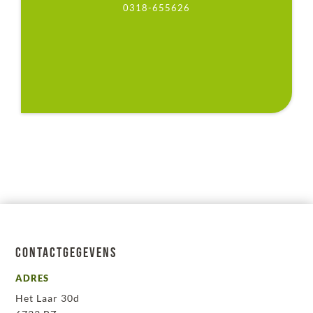
0318-655626
top@deslijpkruik.nl
0318-655626
Contactgegevens
ADRES
Het Laar 30d