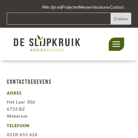
Wie zijn wij
Projecten
Nieuws
Vacatures
Contact
a
Contactgegevens
ADRES
Het Laar 30d
6733 BZ
Wekerom
TELEFOON
0318-655 626