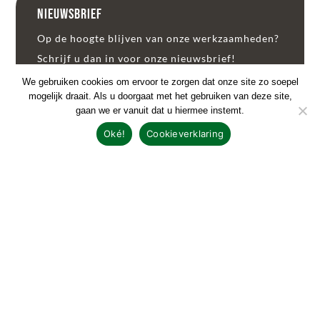
Nieuwsbrief
Op de hoogte blijven van onze werkzaamheden?
Schrijf u dan in voor onze nieuwsbrief!
We gebruiken cookies om ervoor te zorgen dat onze site zo soepel
mogelijk draait. Als u doorgaat met het gebruiken van deze site,
INSCHRIJVEN!
gaan we er vanuit dat u hiermee instemt.
Oké!
Cookieverklaring
Nieuwsbrief lezen
Copyright De Slijpkruik. Alle rechten voorbehouden.
Design & realisatie door
Klok Media