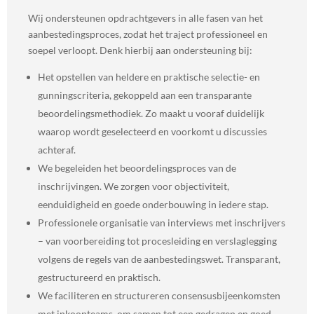
Wij ondersteunen opdrachtgevers in alle fasen van het
aanbestedingsproces, zodat het traject professioneel en
soepel verloopt. Denk hierbij aan ondersteuning bij:
Het opstellen van heldere en praktische selectie- en
gunningscriteria, gekoppeld aan een transparante
beoordelingsmethodiek. Zo maakt u vooraf duidelijk
waarop wordt geselecteerd en voorkomt u discussies
achteraf.
We begeleiden het beoordelingsproces van de
inschrijvingen. We zorgen voor objectiviteit,
eenduidigheid en goede onderbouwing in iedere stap.
Professionele organisatie van interviews met inschrijvers
– van voorbereiding tot procesleiding en verslaglegging
volgens de regels van de aanbestedingswet. Transparant,
gestructureerd en praktisch.
We faciliteren en structureren consensusbijeenkomsten
met inkoopteams, om samen tot een gedragen en goed